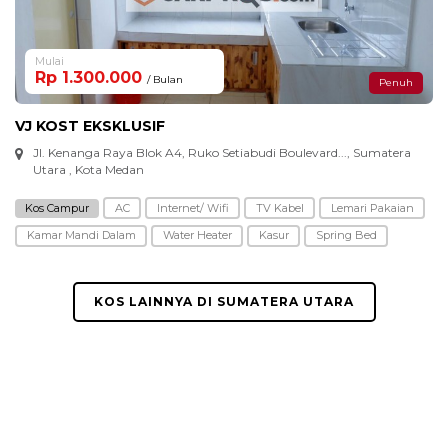
Mulai
Rp 1.300.000
/ Bulan
Penuh
VJ KOST EKSKLUSIF
Jl. Kenanga Raya Blok A4, Ruko Setiabudi Boulevard..., Sumatera
Utara , Kota Medan
Kos Campur
AC
Internet/ Wifi
TV Kabel
Lemari Pakaian
Kamar Mandi Dalam
Water Heater
Kasur
Spring Bed
KOS LAINNYA DI SUMATERA UTARA