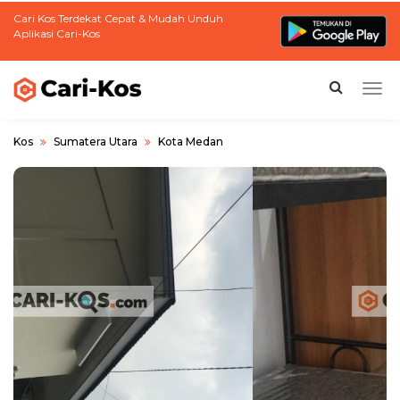
Cari Kos Terdekat Cepat & Mudah Unduh
Aplikasi Cari-Kos
Togg
navi
Kos
Sumatera Utara
Kota Medan