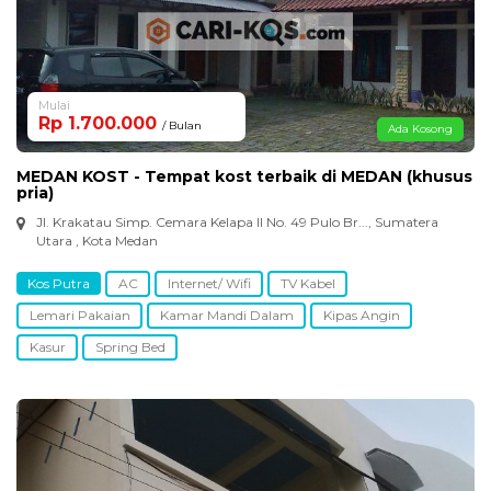
Mulai
Rp 1.700.000
/ Bulan
Ada Kosong
MEDAN KOST - Tempat kost terbaik di MEDAN (khusus
pria)
Jl. Krakatau Simp. Cemara Kelapa II No. 49 Pulo Br..., Sumatera
Utara , Kota Medan
Kos Putra
AC
Internet/ Wifi
TV Kabel
Lemari Pakaian
Kamar Mandi Dalam
Kipas Angin
Kasur
Spring Bed