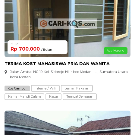
Mulai
Rp 700.000
/ Bulan
Ada Kosong
TERIMA KOST MAHASISWA PRIA DAN WANITA
Jalan Ambai N0.19 Kel. Sidorejo Hilir Kec Medan - ..., Sumatera Utara ,
Kota Medan
Kos Campur
Internet/ Wifi
Lemari Pakaian
Kamar Mandi Dalam
Kasur
Tempat Jemuran