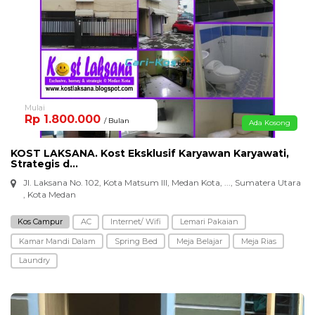
Mulai
Rp 1.800.000
/ Bulan
Ada Kosong
KOST LAKSANA. Kost Eksklusif Karyawan Karyawati,
Strategis d...
Jl. Laksana No. 102, Kota Matsum III, Medan Kota, ..., Sumatera Utara
, Kota Medan
Kos Campur
AC
Internet/ Wifi
Lemari Pakaian
Kamar Mandi Dalam
Spring Bed
Meja Belajar
Meja Rias
Laundry