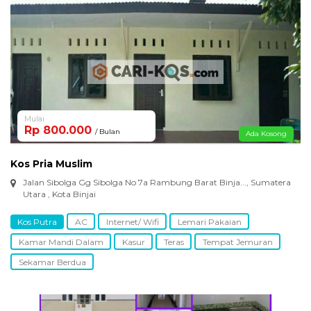
Mulai
Rp 800.000
/ Bulan
Ada Kosong
Kos Pria Muslim
Jalan Sibolga Gg Sibolga No 7a Rambung Barat Binja..., Sumatera
Utara , Kota Binjai
Kos Putra
AC
Internet/ Wifi
Lemari Pakaian
Kamar Mandi Dalam
Kasur
Teras
Tempat Jemuran
Sekamar Berdua