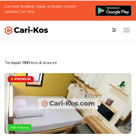
Cari Kos Terdekat Cepat & Mudah Unduh
Aplikasi Cari-Kos
Togg
navi
Terdapat
1931
Kos di Area ini
PREMIUM
Ada Kosong