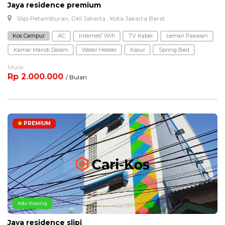
Jaya residence premium
Slipi Petamburan, DKI Jakarta , Kota Jakarta Barat
Kos Campur
AC
Internet/ Wifi
TV Kabel
Lemari Pakaian
Kamar Mandi Dalam
Water Heater
Kasur
Spring Bed
Mulai
Rp 2.000.000
/ Bulan
PREMIUM
Ada Kosong
Jaya residence slipi